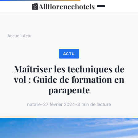
📰
Allflorencehotels
Accueil
›
Actu
ACTU
Maîtriser les techniques de
vol : Guide de formation en
parapente
natalie
•
27 février 2024
•
3 min de lecture