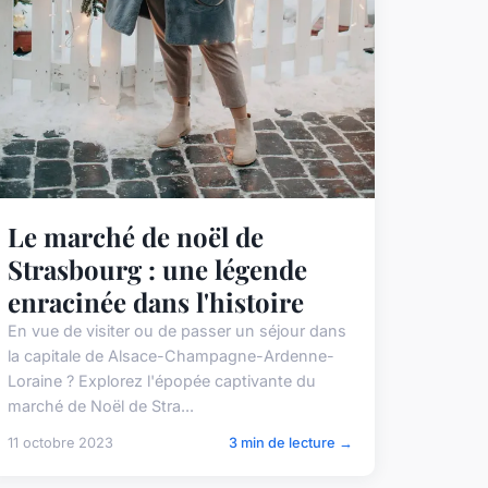
Le marché de noël de
Strasbourg : une légende
enracinée dans l'histoire
En vue de visiter ou de passer un séjour dans
la capitale de Alsace-Champagne-Ardenne-
Loraine ? Explorez l'épopée captivante du
marché de Noël de Stra...
11 octobre 2023
3 min de lecture →