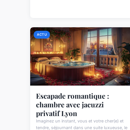
ACTU
Escapade romantique :
chambre avec jacuzzi
privatif Lyon
Imaginez un instant, vous et votre cher(e) et
tendre, séjournant dans une suite luxueuse, le