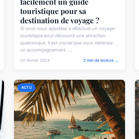
facilement un guide
touristique pour sa
destination de voyage ?
Si vous vous apprêtez à effectuer un voyage
touristique pour découvrir une attraction
quelconque, il est crucial que vous obteniez
un accompagnement. ...
20 février 2024
2 min de lecture →
ACTU