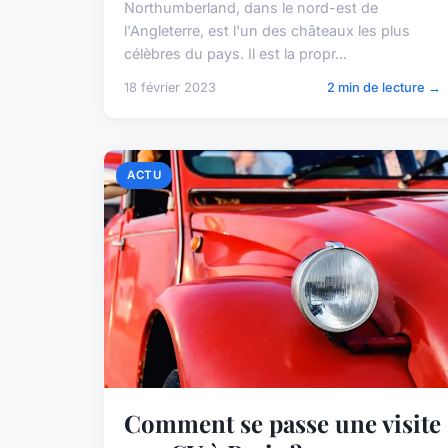
Northumberland, dans le nord-est de
l'Angleterre, est l'un des châteaux les plus
célèbres du pays. Il est la propr...
18 février 2023
2 min de lecture →
ACTU
Comment se passe une visite