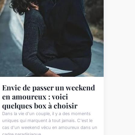
Envie de passer un weekend
en amoureux : voici
quelques box à choisir
Dans la vie d'un couple, il y a des moments
uniques qui marquent à tout jamais. C'est le
cas d'un weekend vécu en amoureux dans un
cadre paradisiaque ...