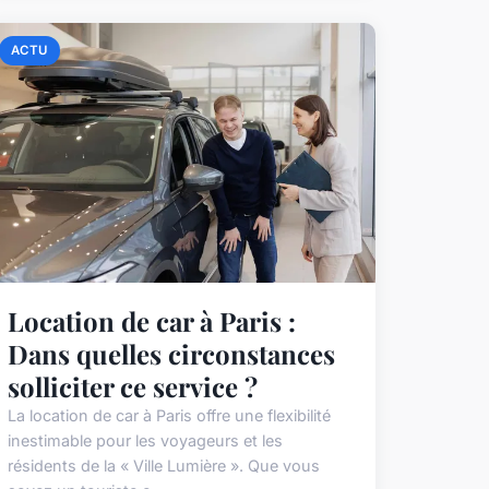
ACTU
Location de car à Paris :
Dans quelles circonstances
solliciter ce service ?
La location de car à Paris offre une flexibilité
inestimable pour les voyageurs et les
résidents de la « Ville Lumière ». Que vous