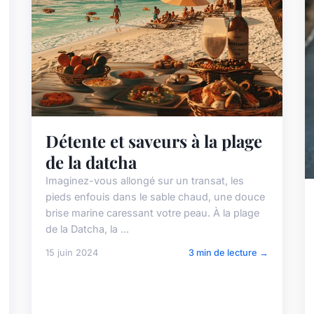
Détente et saveurs à la plage
de la datcha
Imaginez-vous allongé sur un transat, les
pieds enfouis dans le sable chaud, une douce
brise marine caressant votre peau. À la plage
de la Datcha, la ...
15 juin 2024
3 min de lecture →