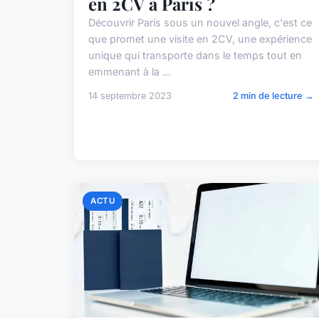
en 2CV à Paris ?
Découvrir Paris sous un nouvel angle, c'est ce
que promet une visite en 2CV, une expérience
unique qui transporte dans le temps tout en
emmenant à la ...
14 septembre 2023
2 min de lecture →
ACTU