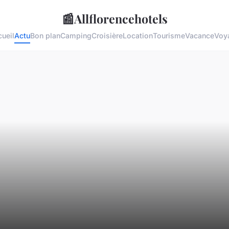
📰
Allflorencehotels
ueil
Actu
Bon plan
Camping
Croisière
Location
Tourisme
Vacance
Voy