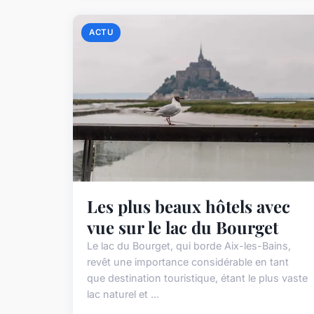
ACTU
Les plus beaux hôtels avec
vue sur le lac du Bourget
Le lac du Bourget, qui borde Aix-les-Bains,
revêt une importance considérable en tant
que destination touristique, étant le plus vaste
lac naturel et ...