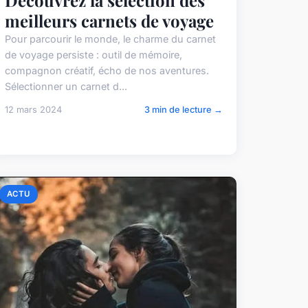
meilleurs carnets de voyage
Pour parcourir le monde, le charme du carnet
de voyage persiste : outil de mémoire,
compagnon créatif, écho de nos aventures.
Sélectionner un carnet d...
12 mars 2024
3 min de lecture →
ACTU