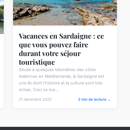
Vacances en Sardaigne : ce
que vous pouvez faire
durant votre séjour
touristique
Située à quelques kilomètres des côtes
italiennes en Méditerranée, la Sardaigne est
une île dont l'histoire et la culture sont très
riches. Ceci se ma...
21 décembre 2022
2 min de lecture →