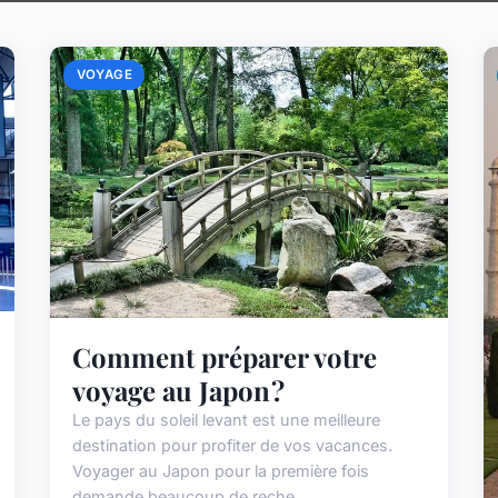
VOYAGE
Comment préparer votre
voyage au Japon ?
Le pays du soleil levant est une meilleure
destination pour profiter de vos vacances.
Voyager au Japon pour la première fois
demande beaucoup de reche...