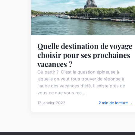
Quelle destination de voyage
choisir pour ses prochaines
vacances ?
Où partir ? C'est la question épineuse à
laquelle on veut tous trouver de réponse à
l'aube des vacances d'été. Il existe près de
vous ce que vous rec...
12 janvier 2023
2 min de lecture →