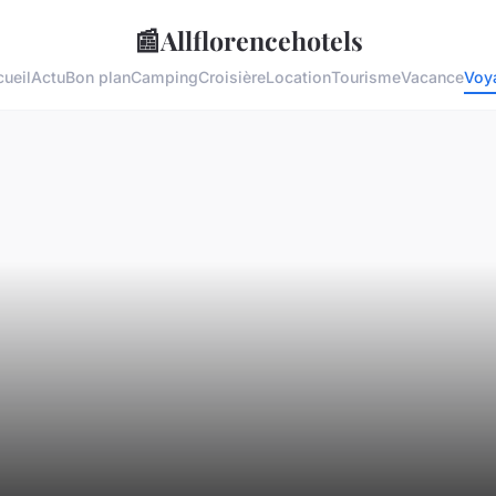
📰
Allflorencehotels
ueil
Actu
Bon plan
Camping
Croisière
Location
Tourisme
Vacance
Voy