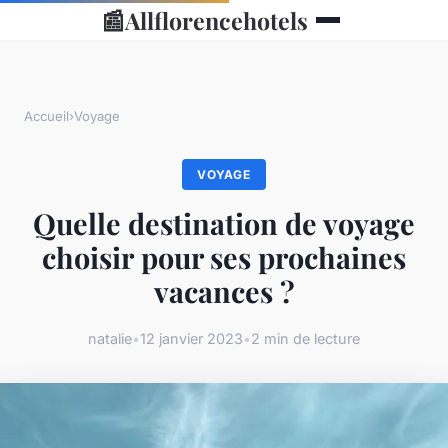
📰
Allflorencehotels
Accueil
›
Voyage
VOYAGE
Quelle destination de voyage
choisir pour ses prochaines
vacances ?
natalie
•
12 janvier 2023
•
2 min de lecture