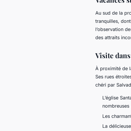
Au sud de la pr
tranquilles, don
l’observation d
des attraits inc
Visite dan
À proximité de l
Ses rues étroit
chéri par Salva
L’église Sant
nombreuses 
Les charmante
La délicieus