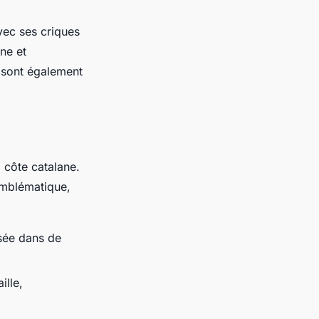
vec ses criques
ne et
e sont également
a côte catalane.
emblématique,
isée dans de
ille,