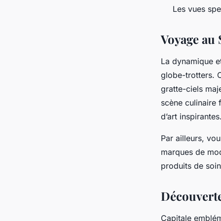
Les vues spec
Voyage au 
La dynamique et
globe-trotters. 
gratte-ciels maj
scène culinaire 
d’art inspirantes
Par ailleurs, vo
marques de mode
produits de soin
Découvert
Capitale embléma