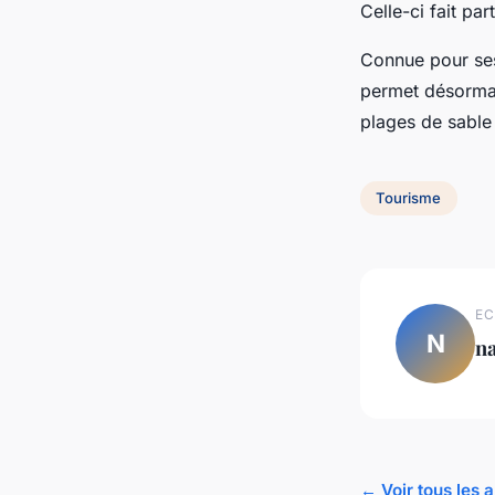
Celle-ci fait par
Connue pour ses
permet désormais
plages de sable
Tourisme
EC
N
na
← Voir tous les 