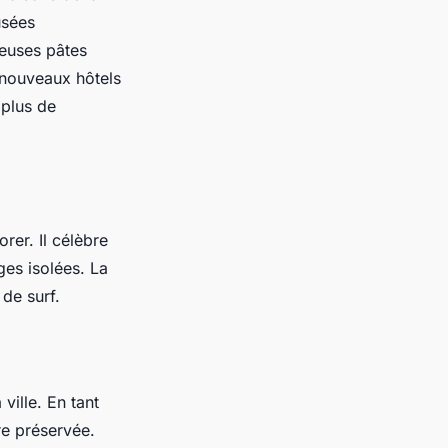
usées
ieuses pâtes
e nouveaux hôtels
 plus de
rer. Il célèbre
ges isolées. La
de surf.
ville. En tant
re préservée.