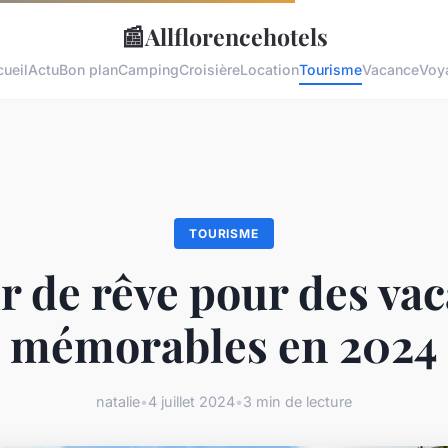
📰
Allflorencehotels
ueil
Actu
Bon plan
Camping
Croisière
Location
Tourisme
Vacance
Voy
TOURISME
r de rêve pour des va
mémorables en 2024
natalie
•
4 juillet 2024
•
3 min de lecture