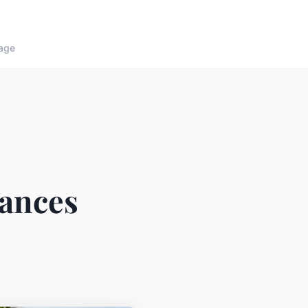
age
cances