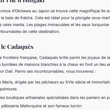
ovince d’Okinawa au Japon se trouve cette magnifique île a
t la baie de Kabira. Cela est idéal pour la plongée sous-mari
es raies manta. Les plages immaculées et les eaux turquois
ontournables de cette destination.
s le Cadaquès
a frontière française, Cadaquès brille parmi les joyaux de l
es bordées de maisons blanchies à la chaux en font un lieu 
dor Dalí. Parmi ses incontournables, vous trouverez :
a Maria, érigée par les pêcheurs au XVIe siècle et immortal
peintures
s boutiques artisanales spécialisées dans les paniers en pa
e pâtisserie Mallorquina et son fameux turrón