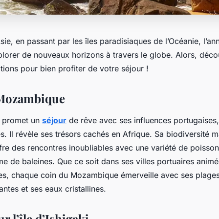
’Asie, en passant par les îles paradisiaques de l’Océanie, l’a
xplorer de nouveaux horizons à travers le globe. Alors, déc
tions pour bien profiter de votre séjour !
 Mozambique
 promet un
séjour
de rêve avec ses influences portugaises,
. Il révèle ses trésors cachés en Afrique. Sa biodiversité m
fre des rencontres inoubliables avec une variété de poisson
e de baleines. Que ce soit dans ses villes portuaires animé
ues, chaque coin du Mozambique émerveille avec ses plages 
antes et ses eaux cristallines.
r l’île d’Ishigaki